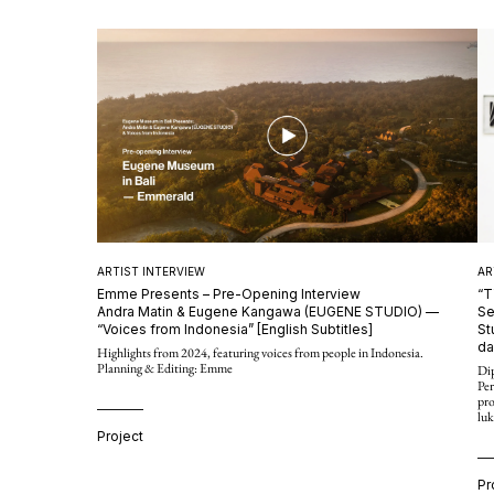
1994, ia terus mengoleksi karya seni sambil bekerja di sekt
bekerja sama dengan para seniman—kegiatan yang telah banyak
Lahir di Tokyo pada tahun 1963.
Read More →
AR
ARTIST INTERVIEW
“T
Emme Presents – Pre-Opening Interview
Se
Andra Matin & Eugene Kangawa (EUGENE STUDIO) —
St
“Voices from Indonesia” [English Subtitles]
da
Highlights from 2024, featuring voices from people in Indonesia.
Planning & Editing: Emme
Di
Pe
pro
lu
Project
Pr