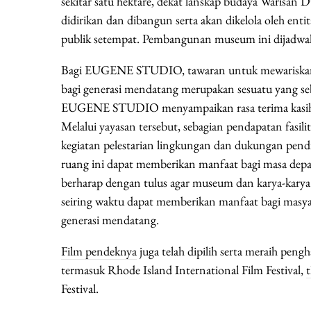
sekitar satu hektare, dekat lanskap budaya Warisa
didirikan dan dibangun serta akan dikelola oleh enti
publik setempat. Pembangunan museum ini dijadwalk
Bagi EUGENE STUDIO, tawaran untuk mewariskan ka
bagi generasi mendatang merupakan sesuatu yang se
EUGENE STUDIO menyampaikan rasa terima kasih y
Melalui yayasan tersebut, sebagian pendapatan fasili
kegiatan pelestarian lingkungan dan dukungan pendi
ruang ini dapat memberikan manfaat bagi masa dep
berharap dengan tulus agar museum dan karya-karya
seiring waktu dapat memberikan manfaat bagi masya
generasi mendatang.
Film pendeknya
juga telah dipilih serta meraih pengha
termasuk Rhode Island International Film Festival,
Festival.