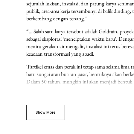
sejumlah lukisan, instalasi, dan patung karya senima
publik, area-area kerja tersembunyi di balik dinding,
berkembang dengan tenang.”
“… Salah satu karya tersebut adalah Goldrain, proy
sebagai eksplorasi ‘menciptakan waktu baru’. Den
meniru gerakan air mengalir, instalasi ini terus ber
keadaan transformasi yang abadi.
‘Partikel emas dan perak ini tetap sama selama lima t
batu sungai atau butiran pasir, bentuknya akan ber
Dalam 50 tahun, mungkin ini akan menjadi bentuk ba
Read More →
Show More
Kutipan — The Eugene Museum in Bali telah ditampilkan 