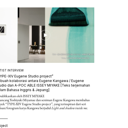
or korporasi, bahkan membangun kediaman pribadinya
 dipublikasikan baik di Jepang maupun di luar negeri.
TIST INTERVIEW
YPE-XIV Eugene Studio project”
buah kolaborasi antara Eugene Kangawa / Eugene
udio dan A-POC ABLE ISSEY MIYAKE [Teks terjemahan
lam Bahasa Inggris & Jepang]
publikasikan oleh ISSEY MIYAKE
rancang Yoshiyuki Miyamae dan seniman Eugene Kangawa membahas
yek “TYPE-XIV Eugene Studio project”, yang terinspirasi dari seri
kisan/fotogram karya Kangawa berjudul
Light and shadow inside me
.
oject