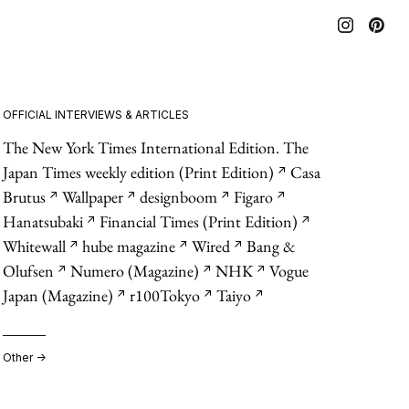
OFFICIAL INTERVIEWS & ARTICLES
The New York Times International Edition. The
Japan Times weekly edition (Print Edition)
Casa
↗︎
Brutus
Wallpaper
designboom
Figaro
↗︎
↗︎
↗︎
↗︎
Hanatsubaki
Financial Times (Print Edition)
↗︎
↗︎
Whitewall
hube magazine
Wired
Bang &
↗︎
↗︎
↗︎
Olufsen
Numero (Magazine)
NHK
Vogue
↗︎
↗︎
↗︎
Japan (Magazine)
r100Tokyo
Taiyo
↗︎
↗︎
↗︎
Other →