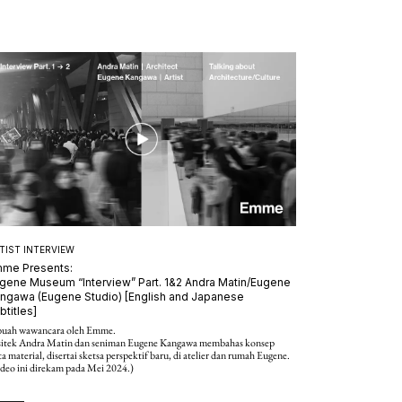
TIST INTERVIEW
me Presents:
gene Museum “Interview” Part. 1&2 Andra Matin/Eugene
ngawa (Eugene Studio) [English and Japanese
btitles]
buah wawancara oleh Emme.
sitek Andra Matin dan seniman Eugene Kangawa membahas konsep
ta material, disertai sketsa perspektif baru, di atelier dan rumah Eugene.
deo ini direkam pada Mei 2024.)