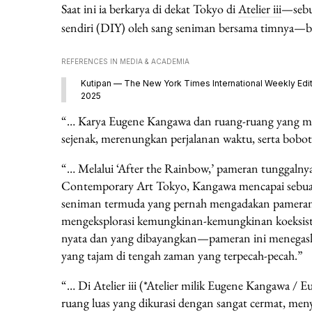
Saat ini ia berkarya di dekat Tokyo di
Atelier iii
—sebu
sendiri (DIY) oleh sang seniman bersama timnya—ber
REFERENCES IN MEDIA & ACADEMIA
Kutipan — The New York Times International Weekly Edit
2025
“… Karya Eugene Kangawa dan ruang-ruang yang men
sejenak, merenungkan perjalanan waktu, serta bobot
“… Melalui ‘After the Rainbow,’ pameran tunggaln
Contemporary Art Tokyo, Kangawa mencapai sebuah 
seniman termuda yang pernah mengadakan pameran
mengeksplorasi kemungkinan-kemungkinan koeksist
nyata dan yang dibayangkan—pameran ini menegask
yang tajam di tengah zaman yang terpecah-pecah.”
“… Di Atelier iii (*Atelier milik Eugene Kangawa /
ruang luas yang dikurasi dengan sangat cermat, me