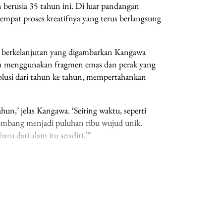
n berusia 35 tahun ini. Di luar pandangan
 tempat proses kreatifnya yang terus berlangsung
ek berkelanjutan yang digambarkan Kangawa
gan menggunakan fragmen emas dan perak yang
evolusi dari tahun ke tahun, mempertahankan
ahun,’ jelas Kangawa. ‘Seiring waktu, seperti
kembang menjadi puluhan ribu wujud unik.
ru dari alam itu sendiri.’”
oleh Financial Times (UK, cetak dan web)