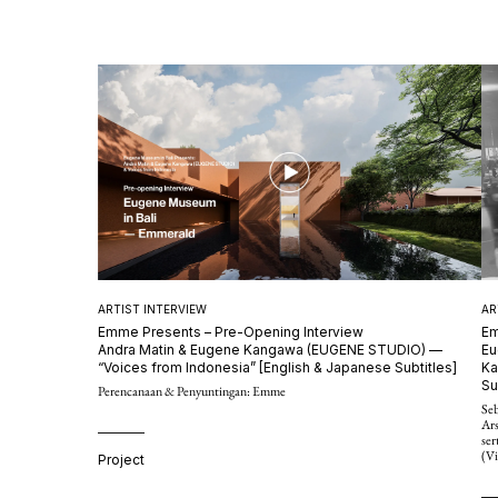
AR
ARTIST INTERVIEW
Em
Emme Presents – Pre-Opening Interview
Eu
Andra Matin & Eugene Kangawa (EUGENE STUDIO) —
Ka
“Voices from Indonesia” [English & Japanese Subtitles]
Su
Perencanaan & Penyuntingan: Emme
Se
Ar
ser
(Vi
Project