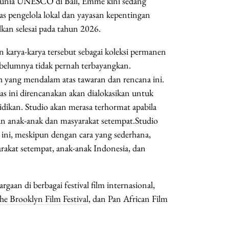
n Dunia UNESCO di Bali, Emme kini sedang
tas pengelola lokal dan yayasan kepentingan
an selesai pada tahun 2026.
rya-karya tersebut sebagai koleksi permanen
belumnya tidak pernah terbayangkan.
ang mendalam atas tawaran dan rencana ini.
tas ini direncanakan akan dialokasikan untuk
dikan. Studio akan merasa terhormat apabila
an anak-anak dan masyarakat setempat.Studio
 ini, meskipun dengan cara yang sederhana,
rakat setempat, anak-anak Indonesia, dan
rgaan di berbagai festival film internasional,
the Brooklyn Film Festival
, dan Pan African Film