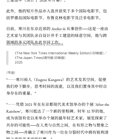
上建设中（预计于 2026 年开幕）。
此外，他的
短片作品
亦入选并获奖于多个国际电影节，包
括罗德岛国际电影节、
布鲁克林电影节
及泛非电影节。
──
目前，寒川在东京近郊的
Atelier iii
从事创作
这是一座由
艺术家与其团队亲自设计并手工建造的绿意空间，他与跨
领域的多元团队在此共同工作。
REFERENCES IN MEDIA & ACADEMIA
《The New York Times International Weekly Edition》（印刷版）／
《The Japan Times》周刊版（印刷版）
2025
（节选）
……
“
寒川裕人（Eugene Kangawa）的艺术及其空间，促使
我们停下脚步，思考时间的流逝，以及我们置身其中时自
身存在的重量。”
……
“
凭借 2021 年在东京都现代美术馆举办的个展 ‘After the
Rainbow’，寒川抵达了一个新的里程碑。时年 32 岁的他，
成为该馆有史以来举办个展的最年轻艺术家。展览探索了
──
共存的可能性
在人类与自然之间，在有形之物与想象之
──
物之间
并确立了寒川作为一位在分裂时代中拥有锐利清