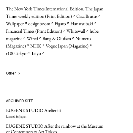
《金融时报》（英国，纸质版与网络版）报道了 Eugene Museum in
The New York Times International Edition. The Japan
Bali。
Times weekly edition (Print Edition)
Casa Brutus
↗︎
↗︎
（节选）
Wallpaper
designboom
Figaro
Hanatsubaki
↗︎
↗︎
↗︎
↗︎
“由 Andra Matin 设计的 Eugene Museum，占地 3,000 平方
米，将永久收藏当代艺术家寒川裕人（1989 年生）的 15 余
Financial Times (Print Edition)
Whitewall
hube
↗︎
↗︎
件代表性作品，涵盖绘画及沉浸式装置等多种形式。2021
magazine
Wired
Bang & Olufsen
Numero
↗︎
↗︎
↗︎
年，寒川虽未隶属于传统画廊体系，却成为东京都现代美
(Magazine)
NHK
Vogue Japan (Magazine)
↗︎
↗︎
↗︎
术馆举办个展的最年轻艺术家。”
r100Tokyo
Taiyo
↗︎
↗︎
Read More →
Other →
ARCHIVED SITE
EUGENE STUDIO Atelier iii
Located in Japan
EUGENE STUDIO After the rainbow at the Museum
of Contemporary Art Tokyo