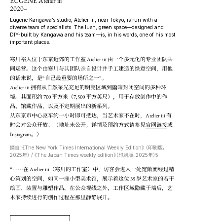
EUGENE Atelier iii
2020–
Eugene Kangawa’s studio, Atelier iii, near Tokyo, is run with a
diverse team of specialists. The lush, green space—designed and
DIY-built by Kangawa and his team—is, in his words, one of his most
important places.
寒川裕人位于东京近郊的工作室 Atelier iii 由一个多元化的专业团队共
同运营。这个由寒川与其团队亲自设计并手工建造的绿意空间，用他
的话来说，是“自己最重要的场所之一”。
Atelier iii 拥有从自然采光充足的明亮区域到幽暗封闭空间的多种环
境。其面积约 700 平方米（7,500 平方英尺），用于存放创作中的作
品、馆藏作品，以及不定期展出的新系列。
从东京市中心驱车约一小时即可抵达，当艺术家不在时，Atelier iii 有
时会对公众开放。（地址未公开；详情及预约方式请参见
官网链接
或
Instagram
。）
摘自：《The New York Times International Weekly Edition》 （印刷版，
2025年） / 《The Japan Times weekly edition》（印刷版，2025年）5
……
“
在 Atelier iii（寒川的工作室）中，访客会进入一处宽敞而经过精
心策划的空间，如同一座小型美术馆，展示着这位 35 岁艺术家的若干
绘画、装置与雕塑作品。在公众视线之外，工作区域隐藏于墙后，艺
术家持续进行的创作过程在那里静静展开。