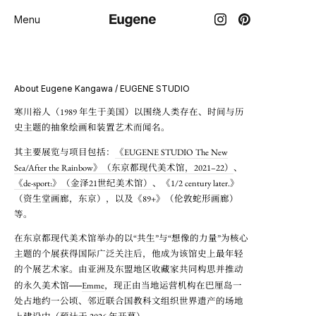
Menu
About Eugene Kangawa / EUGENE STUDIO
寒川裕人（1989 年生于美国）以围绕人类存在、时间与历
史主题的抽象绘画和装置艺术而闻名。
其主要展览与项目包括：
《EUGENE STUDIO The New
Sea/After the Rainbow》（东京都现代美术馆，2021–22）
、
《de-sport:》（金泽21世纪美术馆）
、《1/2 century later.》
（资生堂画廊，东京），以及《89+》（伦敦蛇形画廊）
等。
在东京都现代美术馆举办的以“共生”与“想像的力量”为核心
主题的个展获得国际广泛关注后，他成为该馆史上最年轻
的个展艺术家。由亚洲及东盟地区收藏家共同构思并推动
──
的永久美术馆
Emme
，现正由当地运营机构在巴厘岛一
处占地约一公顷、邻近联合国教科文组织世界遗产的场地