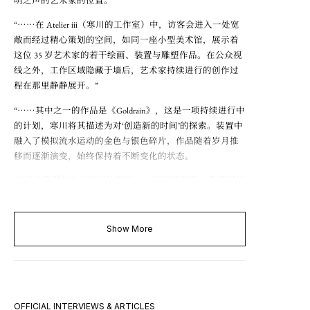
明之声的艺术家的位置。”
……
“
在 Atelier iii（寒川的工作室）中，访客会进入一处宽
敞而经过精心策划的空间，如同一座小型美术馆，展示着
这位 35 岁艺术家的若干绘画、装置与雕塑作品。在公众视
线之外，工作区域隐藏于墙后，艺术家持续进行的创作过
程在那里静静展开。”
……
“
其中之一的作品是《Goldrain》，这是一项持续进行中
的计划，寒川将其描述为对‘创造新的时间’的探索。装置中
融入了模拟流水运动的金色与银色碎片，作品随着岁月推
移而逐渐演变，始终保持着不断变化的状态。
‘这些金银微粒在五年间始终如一，’寒川解释道。‘随着时间
流逝，就像河中的石头或沙粒那样，它们的形态会分化为
成千上万种独特的样态。五十年后，它也许会成为一种新
的自然形态。’”
Show More
Read More →
OFFICIAL INTERVIEWS & ARTICLES