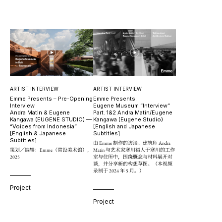
ARTIST INTERVIEW
ARTIST INTERVIEW
Emme Presents:
Emme Presents – Pre-Opening
Eugene Museum “Interview”
Interview
Part. 1&2 Andra Matin/Eugene
Andra Matin & Eugene
Kangawa (Eugene Studio)
Kangawa (EUGENE STUDIO) —
[English and Japanese
“Voices from Indonesia”
Subtitles]
[English & Japanese
Subtitles]
由 Emme 制作的访谈。建筑师 Andra
Matin 与艺术家寒川裕人于寒川的工作
策划／编辑：Emme（常设美术馆），
室与住所中，围绕概念与材料展开对
2025
谈，并分享新的构想草图。（本视频
录制于 2024 年 5 月。）
Project
Project