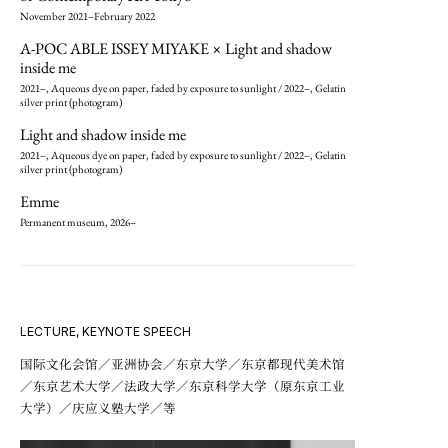
November 2021–February 2022
A-POC ABLE ISSEY MIYAKE × Light and shadow
inside me
2021–, Aqueous dye on paper, faded by exposure to sunlight / 2022–, Gelatin
silver print (photogram)
Light and shadow inside me
2021–, Aqueous dye on paper, faded by exposure to sunlight / 2022–, Gelatin
silver print (photogram)
Emme
Permanent museum, 2026–
LECTURE, KEYNOTE SPEECH
国际文化会馆／亚洲协会／东京大学／东京都现代美术馆
／东京艺术大学／法政大学／东京科学大学（原东京工业
大学）／庆应义塾大学／等