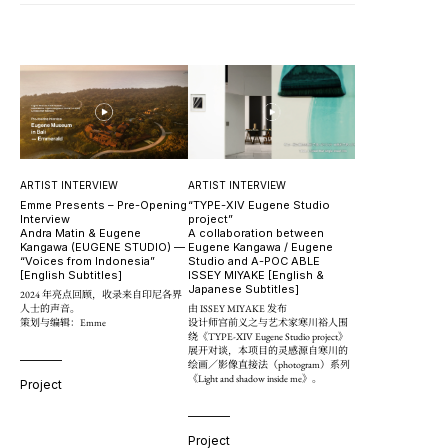
ARTIST INTERVIEW
ARTIST INTERVIEW
“TYPE-XIV Eugene Studio
Emme Presents – Pre-Opening
project”
Interview
A collaboration between
Andra Matin & Eugene
Eugene Kangawa / Eugene
Kangawa (EUGENE STUDIO) —
Studio and A-POC ABLE
“Voices from Indonesia”
ISSEY MIYAKE [English &
[English Subtitles]
Japanese Subtitles]
2024 年亮点回顾，收录来自印尼各界
由 ISSEY MIYAKE 发布
人士的声音。
设计师宫前义之与艺术家寒川裕人围
策划与编辑：Emme
绕《TYPE-XIV Eugene Studio project》
展开对谈，本项目的灵感源自寒川的
绘画／影像直接法（photogram）系列
《Light and shadow inside me》。
Project
Project