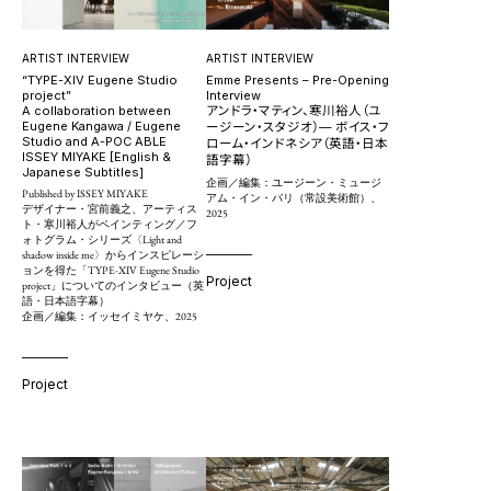
ARTIST INTERVIEW
ARTIST INTERVIEW
“TYPE-XIV Eugene Studio
Emme Presents – Pre-Opening
project”
Interview
A collaboration between
アンドラ・マティン、寒川裕人（ユ
Eugene Kangawa / Eugene
ージーン・スタジオ）― ボイス・フ
Studio and A-POC ABLE
ローム・インドネシア（英語・日本
ISSEY MIYAKE [English &
語字幕）
Japanese Subtitles]
企画／編集：ユージーン・ミュージ
Published by ISSEY MIYAKE
アム・イン・バリ（常設美術館）、
デザイナー・宮前義之、アーティス
2025
ト・寒川裕人がペインティング／フ
ォトグラム・シリーズ〈Light and
shadow inside me〉からインスピレーシ
ョンを得た「TYPE-XIV Eugene Studio
Project
project」についてのインタビュー（英
語・日本語字幕）
企画／編集：イッセイミヤケ、2025
Project