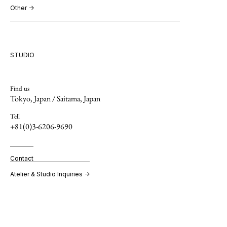
Other →
STUDIO
Find us
Tokyo, Japan / Saitama, Japan
Tell
+81(0)3-6206-9690
Contact
Atelier & Studio Inquiries →