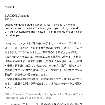
Atelier iii
EUGENE Atelier iii
2020–
Eugene Kangawa’s studio, Atelier iii, near Tokyo, is run with a
diverse team of specialists. The lush, green space—designed and
DIY-built by Kangawa and his team—is, in his words, one of his most
important places.
ユージーン・スタジオ／寒川裕人のアトリエ Atelier iii（アトリエ・
スリー）は、小さな山々に囲まれた地域に位置し、寒川とチームが
自ら設計しDIYで作られました。東京都心から車でおよそ1時間、
700m² 超のアトリエには、自然光あふれる部屋から暗室まで多様な
環境が広がります。過去に使用した磁器タイルや照明、余った木材
や金属を再利用・加工して構成され、扉や家具、取手、壁など多く
の要素がスタジオ内で制作されました。空間には、制作中の作品や
収蔵用、実験中の作品等があります。
不定期で作家不在時に時間枠・組数を限定しての公開日を設けてい
ます。（住所非公開／予約方法は
リンク
または
Instagram
をご確認く
ださい。）
引用 — The Japan Times weekly edition (print) / The New York Times
International Weekly Edition (print), 2025
“
Atelier iii（アトリエ）は、伝統的な意味での作業場でもギャラ
……