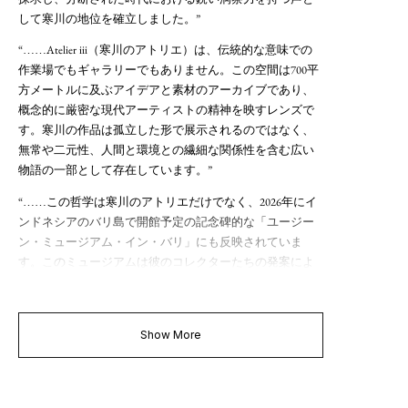
して寒川の地位を確立しました。”
“
Atelier iii（寒川のアトリエ）は、伝統的な意味での
……
作業場でもギャラリーでもありません。この空間は700平
方メートルに及ぶアイデアと素材のアーカイブであり、
概念的に厳密な現代アーティストの精神を映すレンズで
す。寒川の作品は孤立した形で展示されるのではなく、
無常や二元性、人間と環境との繊細な関係性を含む広い
物語の一部として存在しています。”
“
この哲学は寒川のアトリエだけでなく、2026年にイ
……
ンドネシアのバリ島で開館予定の記念碑的な「ユージー
ン・ミュージアム・イン・バリ」にも反映されていま
す。このミュージアムは彼のコレクターたちの発案によ
って、寒川の作品に特化した空間として計画されていま
す。”
Show More