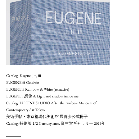
Catalog: Eugene i, ii, iii
EUGENE iii Goldrain
EUGENE ii Rainbow & White (tentative)
EUGENE i 想像 & Light and shadow inside me
Catalog: EUGENE STUDIO After the rainbow Museum of
Contemporary Art Tokyo
美術手帖・東京都現代美術館 展覧会公式冊子
Catalog: 特別版 1/2 Century later. 資生堂ギャラリー 2019年