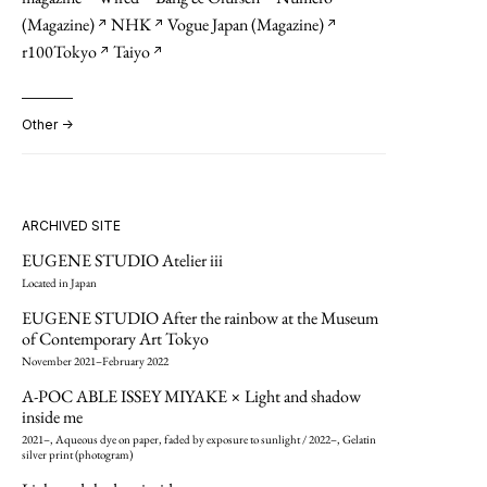
(Magazine)
NHK
Vogue Japan (Magazine)
↗︎
↗︎
↗︎
r100Tokyo
Taiyo
↗︎
↗︎
Other →
ARCHIVED SITE
EUGENE STUDIO Atelier iii
Located in Japan
EUGENE STUDIO After the rainbow at the Museum
of Contemporary Art Tokyo
November 2021–February 2022
A-POC ABLE ISSEY MIYAKE × Light and shadow
inside me
2021–, Aqueous dye on paper, faded by exposure to sunlight / 2022–, Gelatin
silver print (photogram)