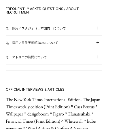
FREQUENTLY ASKED QUESTIONS / ABOUT
RECRUITMENT
Q. 採用／スタジオ（日本国内）について
Q. 採用／常設美術館Emmeについて
Q. アトリエの訪問について
OFFICIAL INTERVIEWS & ARTICLES
The New York Times International Edition. The Japan
Times weekly edition (Print Edition)
Casa Brutus
↗︎
↗︎
Wallpaper
designboom
Figaro
Hanatsubaki
↗︎
↗︎
↗︎
↗︎
Financial Times (Print Edition)
Whitewall
hube
↗︎
↗︎
magazine
Wired
Bang & Olufsen
Numero
↗︎
↗︎
↗︎