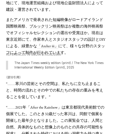
地にて、現地運営組織および現地公益財団法人によって
建設・運営されています。
またアメリカで発表された
短編映像
がロードアイランド
国際映画祭、
ブルックリン映画祭
ほか複数の海外映画祭
でオフィシャルセレクションの選出や受賞ほか。現在は
東京近郊にて、作家本人とスタジオスタッフの設計とDIY
による、緑豊かな
「Atelier iii」
にて、様々な分野のスタッ
フによって制作が行われています。
REFERENCES IN MEDIA & ACADEMIA
The Japan Times weekly edition (print) / The New York Times
International Weekly Edition (print), 2025
（部分引用）
“
寒川の芸術とその空間は、私たちに立ち止まるこ
……
と、時間の流れとその中での私たちの存在の重みを考え
ることを促しています。”
“
2021年「After the Rainbow」は東京都現代美術館での
……
個展でした。このとき32歳だった寒川は、同館で個展を
開催した最年少となりました。この展覧会では、人間と
自然、具体的なものと想像上のものとの共存の可能性を
探求し、分断された時代における鋭い洞察力を持つ声と