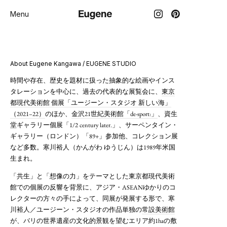
Menu
About Eugene Kangawa / EUGENE STUDIO
時間や存在、歴史を題材に扱った抽象的な絵画やインス
タレーションを中心に、過去の代表的な展覧会に、
東京
都現代美術館 個展「ユージーン・スタジオ 新しい海」
（2021–22）
のほか、
金沢21世紀美術館「de-sport:」
、資生
堂ギャラリー個展「1/2 century later.」、サーペンタイン・
ギャラリー（ロンドン）「89+」参加他、コレクション展
など多数。寒川裕人（かんがわ ゆうじん）は1989年米国
生まれ。
「共生」と「想像の力」をテーマとした東京都現代美術
館での個展の反響を背景に、アジア・ASEANゆかりのコ
レクターの方々の手によって、同展が発展する形で、寒
川裕人／ユージーン・スタジオの作品単独の
常設美術館
が、バリの世界遺産の文化的景観を望むエリア約1haの敷