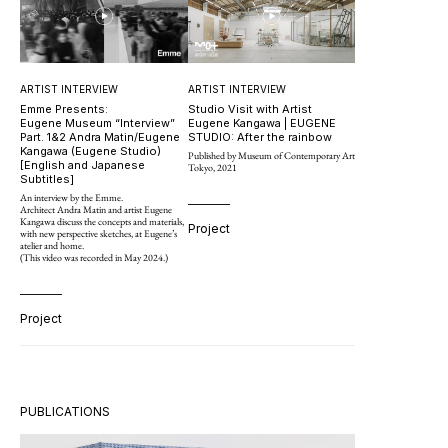
ARTIST INTERVIEW
ARTIST INTERVIEW
Emme Presents:
Studio Visit with Artist
Eugene Museum “Interview”
Eugene Kangawa | EUGENE
Part. 1&2 Andra Matin/Eugene
STUDIO: After the rainbow
Kangawa (Eugene Studio)
Published by Museum of Contemporary Art
[English and Japanese
Tokyo, 2021
Subtitles]
An interview by the Emme.
Architect Andra Matin and artist Eugene
Kangawa discuss the concepts and materials,
Project
with new perspective sketches, at Eugene’s
atelier and home.
(This video was recorded in May 2024.)
Project
PUBLICATIONS