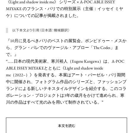
《Light and shadow inside me》 シリーズ × A-POC ABLE ISSEY
MIYAKE のフランス・パリでの特別展示（主催：イッセイ ミヤ
ケ）についての記事が掲載されました。
以下本文より引用（日本語：機械翻訳）
『10月に見るべきパリのベストの展覧会。ポンピドゥー・メスか
ら、グラン・パレでのヴァージル・アブロー「The Codes」ま
で。』
“……日本の現代美術家、寒川裕人（Eugene Kangawa）は、A-POC
ABLE ISSEY MIYAKEとともに《Light and shadow inside
me（2022–）》を発表する。本展はアート・バーゼル・パリ期間
中に開催され、フォトグラム作品のシリーズと、ファッションブ
ランドによる新しいテキスタイルデザインを紹介する。このコラ
ボレーション・プロジェクトは3年の歳月をかけて進められ、寒
川の作品はすべて光のみを用いて制作されている。”
本文を読む