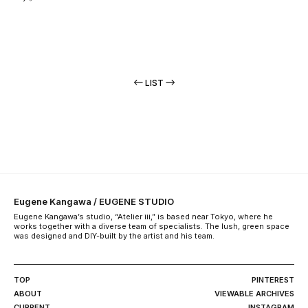
LIST
Eugene Kangawa / EUGENE STUDIO
Eugene Kangawa’s studio, “Atelier iii,” is based near Tokyo, where he
works together with a diverse team of specialists. The lush, green space
was designed and DIY-built by the artist and his team.
TOP
PINTEREST
ABOUT
VIEWABLE ARCHIVES
CURRENT
INSTAGRAM