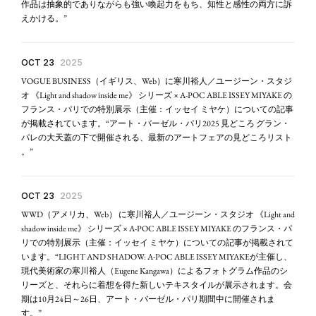
作品は抽象的でありながらも強い喚起力をもち、知性と感性の両方に訴
えかける。”
OCT 23
2025
VOGUE BUSINESS（イギリス、Web）に寒川裕人／ユージーン・スタジ
オ 《Light and shadow inside me》 シリーズ × A-POC ABLE ISSEY MIYAKE の
フランス・パリでの特別展示（主催：イッセイ ミヤケ）についての記事
が掲載されています。“アート・バーゼル・パリ2025 見どころ グラン・
パレの大天蓋の下で開催される、最新のアートフェアの見どころリスト
。”
OCT 23
2025
WWD（アメリカ、Web） に寒川裕人／ユージーン・スタジオ 《Light and
shadow inside me》 シリーズ × A-POC ABLE ISSEY MIYAKE のフランス・パ
リでの特別展示（主催：イッセイ ミヤケ）についての記事が掲載されて
います。“LIGHT AND SHADOW: A-POC ABLE ISSEY MIYAKEが主催し、
現代美術家の寒川裕人（Eugene Kangawa）によるフォトグラム作品のシ
リーズと、それらに着想を得た新しいテキスタイルが展示されます。会
期は10月24日～26日、アート・バーゼル・パリ期間中に開催されま
す。”