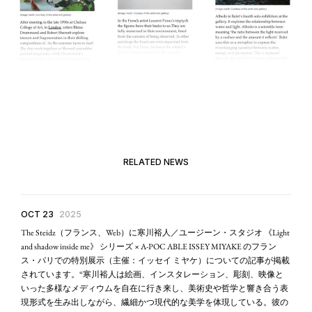
RELATED NEWS
OCT 23
2025
The Steidz（フランス、Web）に寒川裕人／ユージーン・スタジオ 《Light
and shadow inside me》 シリーズ × A-POC ABLE ISSEY MIYAKE のフラン
ス・パリでの特別展示（主催：イッセイ ミヤケ）についての記事が掲載
されています。“寒川裕人は絵画、インスタレーション、彫刻、映像と
いった多様なメディウムを自在に行き来し、美術史や哲学と響き合う表
現形式を生み出しながら、繊細かつ現代的な美学を体現している。彼の