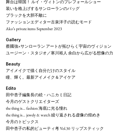
舞台は韓国！ ルイ・ヴィトンのプレフォールショー
装いを格上げするサンローランのバッグ
ブラックを大胆不敵に
ファッションエディター古泉洋子の読むモード
Ako’s private items September 2023
Gallery
蔡國強×サンローラン アートが拓ひらく宇宙のヴィジョン
ユージーン・スタジオ／寒川裕人 余白から広がる想像の力
Beauty
アイメイクで描く自分だけのスタイル
瞳、輝く。最新アイメイク＆アイケア
Edito
田中杏子編集長の続・ハニカミ日記
今月のゲストクリエイターズ
the thing is… fashion 海底に光る憧れ
the thing is… jewely & watch 繰り返される虚像の煌めき
今月のトピックス
田中杏子の私的ビューティ考 Vol.30 リップスティック