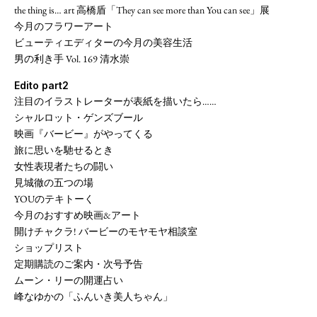
the thing is… art 高橋盾「They can see more than You can see」展
今月のフラワーアート
ビューティエディターの今月の美容生活
男の利き手 Vol. 169 清水崇
Edito part2
注目のイラストレーターが表紙を描いたら……
シャルロット・ゲンズブール
映画『バービー』がやってくる
旅に思いを馳せるとき
女性表現者たちの闘い
見城徹の五つの場
YOUのテキトーく
今月のおすすめ映画&アート
開けチャクラ! バービーのモヤモヤ相談室
ショップリスト
定期購読のご案内・次号予告
ムーン・リーの開運占い
峰なゆかの「ふんいき美人ちゃん」