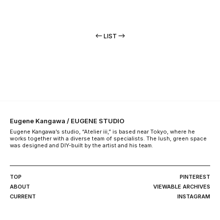
LIST
Eugene Kangawa / EUGENE STUDIO
Eugene Kangawa’s studio, “Atelier iii,” is based near Tokyo, where he
works together with a diverse team of specialists. The lush, green space
was designed and DIY-built by the artist and his team.
TOP
PINTEREST
ABOUT
VIEWABLE ARCHIVES
CURRENT
INSTAGRAM