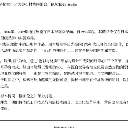
宇都宫市／大谷石材协同组合、EUGENE Studio
年、2004年、2009年通过展览在日本与观众见面。自1989年起，其藏品不仅在
多顶级品牌中实属难得。
卡地亚典藏”中的历史性作品，而本展则将目光投向1970年代以降的当代创作，
作活动中所彰显的革新性、当代性与独特性——这在全球范围内尚属首次。
”。以”时间”为轴，通过”色彩与材质””形态与设计””无限的好奇心”三个章节
岁月孕育而成、经由奇缘得以发现的宝石，与源自世界各地文化及自然万物的设
卡地亚珠宝的辉煌——那是世界的缩影，是跨越时空与地球、与文明的对话。
梭于时间之中，探索材质所蕴藏的无限可能，揭秘卡地亚在传承传统的同时，以
象之美。
（杉本博司＋榊田伦之）倾力打造。
的理念，他们将传统工匠技艺与前沿技术融合，以当代细节呈现，营造出令观者在
展体验。