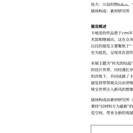
协力：川岛织物Selkon、
展场构成：素材研究所
展览概述
卡地亚的作品曾于1995
术馆相继展出，这在众
以往的展览主要聚焦于”
史为底色，呈现其在创
本展主题为”时光的结晶
的设计世界。历经漫长
的淬炼下，共同成就了
展览将带领观众自由穿
珠宝世界注入新风的想
展场构成由素材研究所
秉持”旧材料方为最新”
览空间，带来全新的观