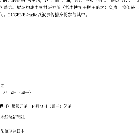
”时光的结晶”为主题，以”时间”为轴，通过”色彩与材质””形态与设计””
创造力。展场构成由素材研究所（杉本博司＋榊田伦之）负责，将传统工
EUGENE Studio以叙事传播身份参与其中。
2E
～12月16日（周一）
节假日）照常开馆，10月23日（周三）闭馆
日本经济新闻社
／法语联盟日本