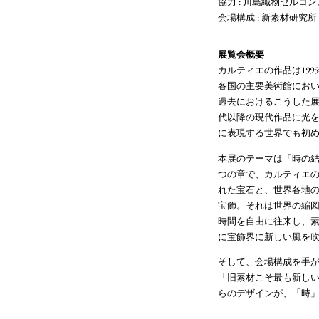
協力 : 川島織物セルコ
会場構成 : 新素材研究所
展覧会概要
カルティエの作品は199
各国の主要美術館にお
過去におけるこうした展
代以降の現代作品に光
に表現する世界でも初
本展のテーマは「時の結
つの章で、カルティエ
れた宝石と、世界各地
宝飾。それは世界の縮
時間を自由に往来し、
に宝飾界に新しい風を
そして、会場構成を手
「旧素材こそ最も新し
らのデザインが、「時