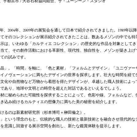
ン、宇都宮市 / 大谷石材協同組合、ザ・ユージーン・スタジオ
5年、2004年、2009年の展覧会を通して日本で紹介されてきました。1989年
いてそのコレクションが展示紹介されてきたことは、数あるメゾンの中でも特
示は、いわゆる「カルティエ コレクション」の歴史的な作品を対象としてきまし
を当て、その創作活動における革新性、現代性、独自性を、メゾンが築き上げ
めての試みです。
晶」。「時間」を軸に、「色と素材」「フォルムとデザイン」「ユニヴァー
のイノヴェーションに満ちたデザインの世界を探求します。壮大な時間を経て
の文化や自然物など万物から着想を得たデザインが、卓越した職人技術によっ
図であり、地球や文明との時空を超えた対話であるといえるでしょう。
素材に秘められた可能性を探求することによって、色彩や線、フォルムなど、
吹き込み続けるカルティエの想像力に満ちた美の秘密を紹介します。
がけるのは新素材研究所（杉本博司＋榊田倫之）。
い」という理念のもと、伝統的な職人の技術と最新技術とを融合させ現代的な
」を意識し回遊する展示空間を創出し、新たな鑑賞体験を提示します。