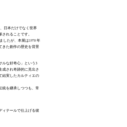
以降、日本だけでなく世界
筆されることです。
たが、本展は1970 年
てきた創作の歴史を背景
サルな好奇心」という3
生成され奇跡的に見出さ
て結実したカルティエの
伝統を継承しつつも、常
ディテールで仕上げる彼