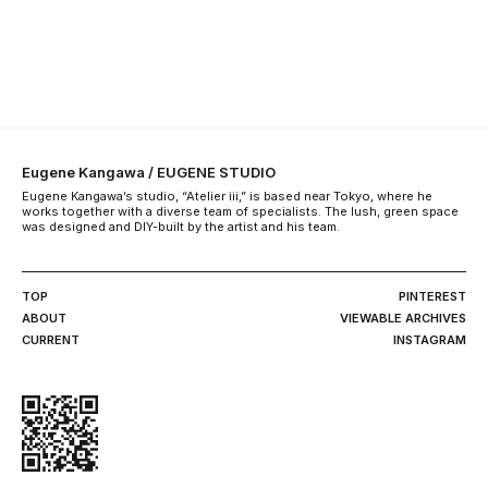
Eugene Kangawa / EUGENE STUDIO
Eugene Kangawa’s studio, “Atelier iii,” is based near Tokyo, where he
works together with a diverse team of specialists. The lush, green space
was designed and DIY-built by the artist and his team.
TOP
PINTEREST
ABOUT
VIEWABLE ARCHIVES
CURRENT
INSTAGRAM