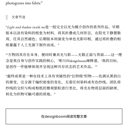
photograms into fabric”
文章节选
“
Light and shadow inside me
是一组完全以光为媒介创作的系列作品。早期
版本以涂有染料的纸张为材料，将其折叠成几何形态，在阳光下静置数
周，任其自然褪色；后期版本则演变为单色光影印相，通过将折叠的相
纸暴露于人工光源下制作而成。”
“‘万物因其存在本身，便同时兼具光与影——无数正面与背面——这一理
念是我自身与创作实践的核心，’寒川向designboom阐释道。‘我的目标，
是创作一件能够体现并呈现这种共存状态的艺术作品。’”
“最终成果是一种在技术上具有突破性的“比特级”织物——色调从黑到白
的渐变，完全源于编织密度的变化，无需任何染料或有色纱线。团队将
纱线的交织与构成相纸的微观银粒进行类比，将光在物质层面的缺席，
转化为织物可触可感的质地。”
在designboom阅读完整文章