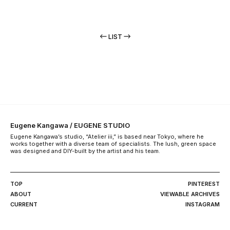
LIST
Eugene Kangawa / EUGENE STUDIO
Eugene Kangawa’s studio, “Atelier iii,” is based near Tokyo, where he
works together with a diverse team of specialists. The lush, green space
was designed and DIY-built by the artist and his team.
TOP
PINTEREST
ABOUT
VIEWABLE ARCHIVES
CURRENT
INSTAGRAM