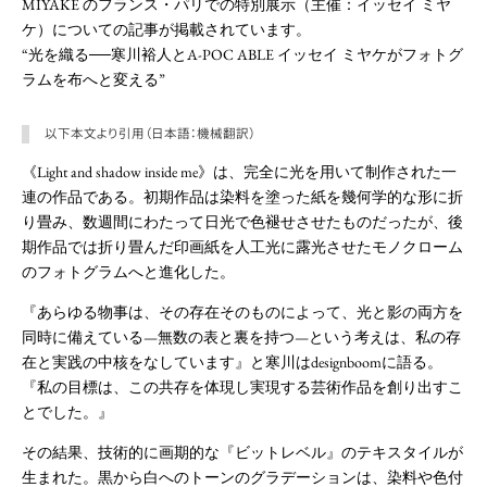
MIYAKE のフランス・パリでの特別展示（主催：イッセイ ミヤ
ケ）についての記事が掲載されています。
“光を織る──寒川裕人とA-POC ABLE イッセイ ミヤケがフォトグ
ラムを布へと変える”
以下本文より引用（日本語：機械翻訳）
《Light and shadow inside me》は、完全に光を用いて制作された一
連の作品である。初期作品は染料を塗った紙を幾何学的な形に折
り畳み、数週間にわたって日光で色褪せさせたものだったが、後
期作品では折り畳んだ印画紙を人工光に露光させたモノクローム
のフォトグラムへと進化した。
『あらゆる物事は、その存在そのものによって、光と影の両方を
同時に備えている—無数の表と裏を持つ—という考えは、私の存
在と実践の中核をなしています』と寒川はdesignboomに語る。
『私の目標は、この共存を体現し実現する芸術作品を創り出すこ
とでした。』
その結果、技術的に画期的な『ビットレベル』のテキスタイルが
生まれた。黒から白へのトーンのグラデーションは、染料や色付