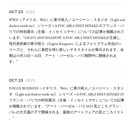
OCT 23
2025
WWD（アメリカ、Web） に寒川裕人／ユージーン・スタジオ 《Light and
shadow inside me》 シリーズ × A-POC ABLE ISSEY MIYAKE のフランス・パ
リでの特別展示（主催：イッセイ ミヤケ）についての記事が掲載されて
います。“LIGHT AND SHADOW: A-POC ABLE ISSEY MIYAKEが主催し、
現代美術家の寒川裕人（Eugene Kangawa）によるフォトグラム作品のシ
リーズと、それらに着想を得た新しいテキスタイルが展示されます。会
期は10月24日～26日、アート・バーゼル・パリ期間中に開催されま
す。”
OCT 23
2025
VOGUE BUSINESS（イギリス、Web）に寒川裕人／ユージーン・スタジ
オ 《Light and shadow inside me》 シリーズ × A-POC ABLE ISSEY MIYAKE の
フランス・パリでの特別展示（主催：イッセイ ミヤケ）についての記事
が掲載されています。“アート・バーゼル・パリ2025 見どころ グラン・
パレの大天蓋の下で開催される、最新のアートフェアの見どころリスト
。”