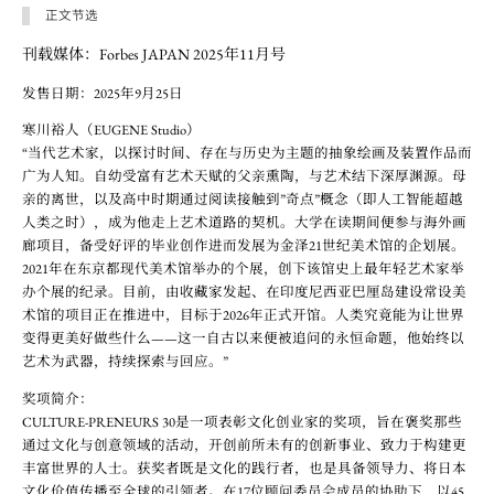
正文节选
刊载媒体：Forbes JAPAN 2025年11月号
发售日期：2025年9月25日
寒川裕人（EUGENE Studio）
“当代艺术家，以探讨时间、存在与历史为主题的抽象绘画及装置作品而
广为人知。自幼受富有艺术天赋的父亲熏陶，与艺术结下深厚渊源。母
亲的离世，以及高中时期通过阅读接触到”奇点”概念（即人工智能超越
人类之时），成为他走上艺术道路的契机。大学在读期间便参与海外画
廊项目，备受好评的毕业创作进而发展为金泽21世纪美术馆的企划展。
2021年在东京都现代美术馆举办的个展，创下该馆史上最年轻艺术家举
办个展的纪录。目前，由收藏家发起、在印度尼西亚巴厘岛建设常设美
术馆的项目正在推进中，目标于2026年正式开馆。人类究竟能为让世界
变得更美好做些什么——这一自古以来便被追问的永恒命题，他始终以
艺术为武器，持续探索与回应。”
奖项简介：
CULTURE-PRENEURS 30是一项表彰文化创业家的奖项，旨在褒奖那些
通过文化与创意领域的活动，开创前所未有的创新事业、致力于构建更
丰富世界的人士。获奖者既是文化的践行者，也是具备领导力、将日本
文化价值传播至全球的引领者。在17位顾问委员会成员的协助下，以45