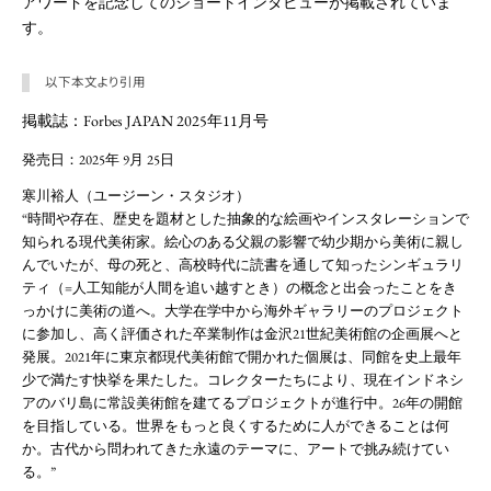
アワードを記念してのショートインタビューが掲載されていま
す。
以下本文より引用
掲載誌：Forbes JAPAN 2025年11月号
発売日：2025年 9月 25日
寒川裕人（ユージーン・スタジオ）
“時間や存在、歴史を題材とした抽象的な絵画やインスタレーションで
知られる現代美術家。絵心のある父親の影響で幼少期から美術に親し
んでいたが、母の死と、高校時代に読書を通して知ったシンギュラリ
ティ（=人工知能が人間を追い越すとき）の概念と出会ったことをき
っかけに美術の道へ。大学在学中から海外ギャラリーのプロジェクト
に参加し、高く評価された卒業制作は金沢21世紀美術館の企画展へと
発展。2021年に東京都現代美術館で開かれた個展は、同館を史上最年
少で満たす快挙を果たした。コレクターたちにより、現在インドネシ
アのバリ島に常設美術館を建てるプロジェクトが進行中。26年の開館
を目指している。世界をもっと良くするために人ができることは何
か。古代から問われてきた永遠のテーマに、アートで挑み続けてい
る。”