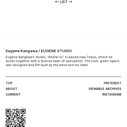
LIST
Eugene Kangawa / EUGENE STUDIO
Eugene Kangawa’s studio, “Atelier iii,” is based near Tokyo, where he
works together with a diverse team of specialists. The lush, green space
was designed and DIY-built by the artist and his team.
TOP
PINTEREST
ABOUT
VIEWABLE ARCHIVES
CURRENT
INSTAGRAM