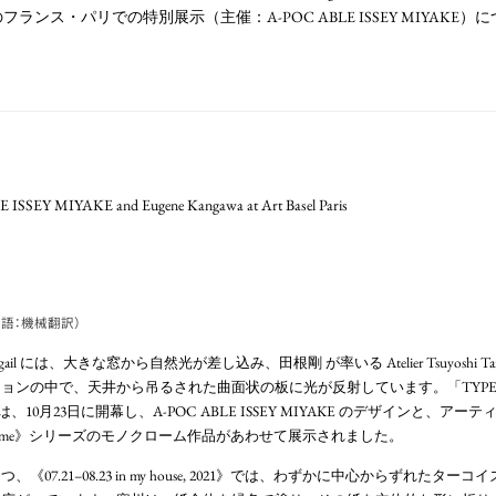
YAKE のフランス・パリでの特別展示（主催：A-POC ABLE ISSEY MIYA
E ISSEY MIYAKE and Eugene Kangawa at Art Basel Paris
語：機械翻訳）
er-Rigail には、大きな窓から自然光が差し込み、田根剛 が率いる Atelier Tsuyoshi Tan
の中で、天井から吊るされた曲面状の板に光が反射しています。「TYPE-XIV Eug
展は、10月23日に開幕し、A-POC ABLE ISSEY MIYAKE のデザインと、ア
ow inside me》シリーズのモノクローム作品があわせて展示されました。
07.21–08.23 in my house, 2021》では、わずかに中心からずれたタ