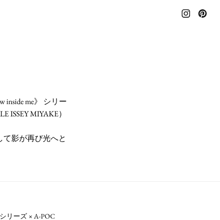
inside me》 シリー
 ISSEY MIYAKE）
して影が再び光へと
》シリーズ × A-POC