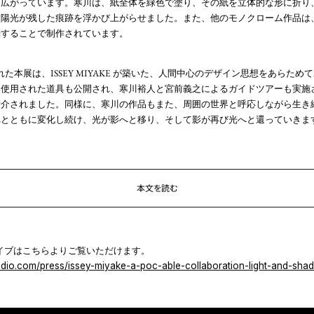
に広がっています。寒川は、紙全体を緑色で塗り、その紙を立体的な形に折り
太陽光が残した痕跡を浮かび上がらせました。また、他のモノクローム作品は
光することで制作されています。
た本展は、ISSEY MIYAKE が築いた、人間中心のデザイン思想をあらた
に使用された道具も公開され、寒川裕人と宮前義之によるガイドツアーも実施
紹介されました。同様に、寒川の作品もまた、周囲の世界と呼応しながら生き
とともに変化し続け、光が影へと移り、そして影が再び光へと還っていきま
本文を読む
イブはこちらよりご覧いただけます。
tudio.com/press/issey-miyake-a-poc-able-collaboration-light-and-sha