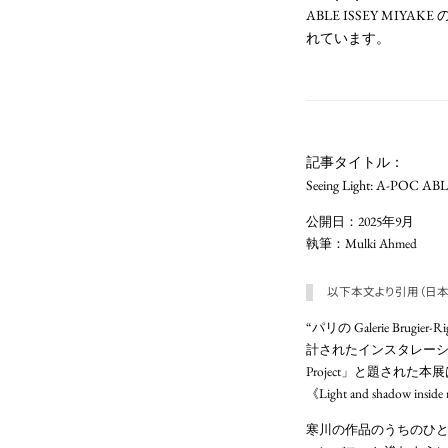
ABLE ISSEY MI
れています。
記事タイトル：
Seeing Light: A-POC ABL
公開日：2025年9月
執筆：Mulki Ahmed
以下本文より引用（日本
“パリの Galerie Brugi
計されたインスタレーション
Project」と題された本
《Light and shad
寒川の作品のうちのひとつ、《