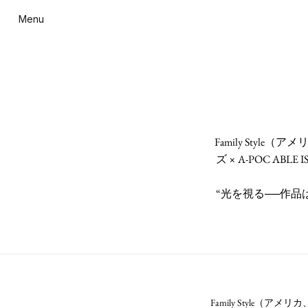
Menu
Family Style（
ズ × A-POC ABL
“光を視る──作
Family Style（アメ