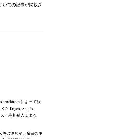
KE）についての記事が掲載さ
e Architects によって設
ene Studio
ーティスト寒川裕人による
ーコイズ色の矩形が、余白のキ