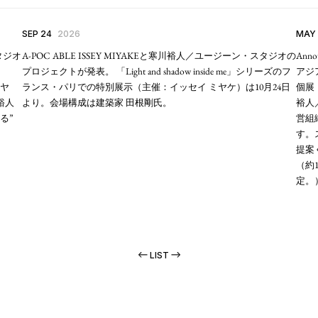
SEP 24
2026
MAY
タジオ
A-POC ABLE ISSEY MIYAKEと寒川裕人／ユージーン・スタジオの
Ann
プロジェクトが発表。 「Light and shadow inside me」シリーズのフ
アジ
ミヤ
ランス・パリでの特別展示（主催：イッセイ ミヤケ）は10月24日
個展
裕人
より。会場構成は建築家 田根剛氏。
裕人
る”
営組
す。
提案
（約
定。
LIST