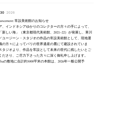
 30
2026
ouncement: 常設美術館のお知らせ
ア、インドネシアゆかりのコレクターの方々の手によって、
「新しい海」（東京都現代美術館、2021–22）が発展し、寒川
／ユージーン・スタジオの作品の常設美術館として、現地運
織の方々によってバリの世界遺産の麓にて建設されていま
スタジオより、作品を常設として未来の世代に残したいとご
くださり、ご尽力下さった方々に深く御礼申し上げます。
1haの敷地に合計約5000平米の本館は、2026年一般公開予
）