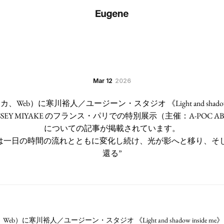
Mar 12
2026
アメリカ、Web）に寒川裕人／ユージーン・スタジオ 《Light and shadow 
E ISSEY MIYAKE のフランス・パリでの特別展示（主催：A-POC ABLE
についての記事が掲載されています。
品は一日の時間の流れとともに変化し続け、光が影へと移り、そ
還る”
リカ、Web）に寒川裕人／ユージーン・スタジオ 《Light and shadow inside me