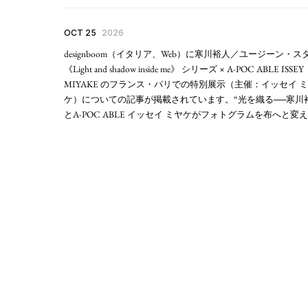
OCT 25
2026
designboom（イタリア、Web）に寒川裕人／ユージーン・ス
《Light and shadow inside me》 シリーズ × A-POC ABLE ISSEY
MIYAKE のフランス・パリでの特別展示（主催：イッセイ 
ケ）についての記事が掲載されています。“光を織る──寒川
とA-POC ABLE イッセイ ミヤケがフォトグラムを布へと変え