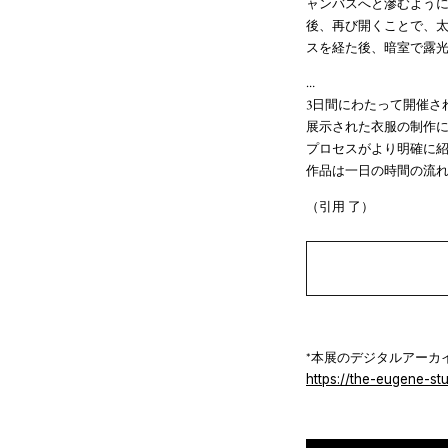
ャンバスへと滲むよう
後、再び開くことで、
スを経た後、暗室で露
…
3日間にわたって開催され
展示された衣服の制作
プロセスがより明確に
作品は一日の時間の流れ
（引用 了）
*本展のデジタルアーカ
https://the-eugene-s