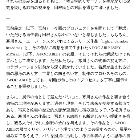
それらの歩みを辿るとともに、「考古学的リサーチ」を手がかりに探
究を続ける独自の視座を、田根氏との対話を通じて追いました。
—
宮前義之（以下、宮前） 今回のプロジェクトを空間として「翻訳」
いただける適任者は田根さん以外にいないと感じました。もちろん、
寒川さん・ユージーンスタジオによるシリーズ作品『Light and shadow
inside me』と、その作品に着想を得て生まれたA-POC ABLE ISSEY
MIYAKE（以下、A-POC ABLE）の衣服、そしてそれらの解説だけでも
展示として成立します。ただ私たちは、寒川さんの物事の捉え方に、
コラボレーション以前から深く惹かれていました。着想が生まれる以
前の思考のあり方、世界との向き合い方、制作のプロセスそのもの。
A-POC ABLEとしても、今回は特にその「プロセス」を丁寧に開示す
ることを重視しました。
さらに、展示の地として選んだパリには、寒川さんの作品と響き合う
独特の土地性があります。過去と現在、そして未来が交差する都市で
あり、写真と絵画の歴史的文脈が重層的に積み重なっている場所でも
ある。寒川さんの作品は、写真とも絵画とも断定しがたい曖昧さを宿
し、観る人それぞれに解釈の余白を与えます。その作品と、A-POC
ABLEの服づくりが、パリという場でどのように共振するのか。展示を
組み立てるうえで、パリを拠点に活動し、考古学者のように思考の層