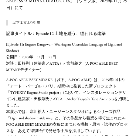
ABLE ISSEY MIYAKE DIALOGUES」（ウェブ版、2025年 11月 25
日）にて
以下本文より引用
記事タイトル：Episode 12 土地を纏う、纏われる建築
(Episode 11: Eugene Kangawa – Weaving an Untrodden Language of Light and
Shadow)
公開日：2025年 11月 25日
対談：田根剛（建築家／ATTA）× 宮前義之（A-POC ABLE ISSEY
MIYAKEデザイナー）
A-POC ABLE ISSEY MIYAKE（以下、A-POC ABLE）は、2025年10月の
「アート・バーゼル・パリ」期間中に発表した新プロジェクト
「TYPE-XIV Eugene Studio project」において、インスタレーションデザ
インに建築家・田根剛氏 / ATTA ‒ Atelier Tsuyoshi Tane Architectsを招聘し
ました。
本展示では、寒川裕人・ユージーンスタジオによるシリーズ作品
『Light and shadow inside me』と、その作品から着想を得て生まれたA-
POC ABLE ISSEY MIYAKEの衣服にまつわる構想・思考・試作のプロセ
スを、あえて“表舞台”で見せる手法を採用しています。