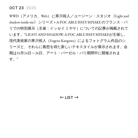
OCT 23
2025
WWD（アメリカ、Web） に寒川裕人／ユージーン・スタジオ 《Light and
shadow inside me》 シリーズ × A-POC ABLE ISSEY MIYAKE のフランス・パ
リでの特別展示（主催：イッセイ ミヤケ）についての記事が掲載されて
います。“LIGHT AND SHADOW: A-POC ABLE ISSEY MIYAKEが主催し、
現代美術家の寒川裕人（Eugene Kangawa）によるフォトグラム作品のシ
リーズと、それらに着想を得た新しいテキスタイルが展示されます。会
期は10月24日～26日、アート・バーゼル・パリ期間中に開催されま
す。”
LIST