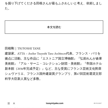
を掘り下げてくださる田根さんが最もふさわしいと考え、依頼しまし
た。
本文を読む
田根剛｜TSUYOSHI TANE
建築家。ATTA – Atelier Tsuyoshi Tane Architects代表。フランス・パリを
拠点に活動。主な作品に『エストニア国立博物館』『弘前れんが倉庫
美術館』『アル・サーニ・コレクション財団・美術館』『帝国ホテル
新本館（2036年完成予定）』など。主な受賞にフランス芸術文化勲章
シュヴァリエ、フランス国外建築賞グランプリ、第67回芸術選奨文部
科学大臣新人賞など多数。