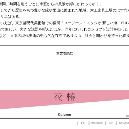
時間。時間を追うごとに車窓からの風景が緑にかわってゆく。
践してきた歴史をもつ豊かな緑や里山に囲まれた地域、木工家具工場のはす向
トリエはある。
ば、東京都現代美術館での個展「ユージーン・スタジオ 新しい海 EUGENE STUD
来場者で賑わい、大きな話題を呼んだほか、同年に行われコンセプト設計を担った「P
」など、日本の現代美術の中心的な存在でありつつ、社会と関わりを持った取
本文を読む