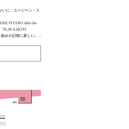
かいに、ユージーン・ス
IO After the
LAY EARTH
り組みが記憶に新しい。…