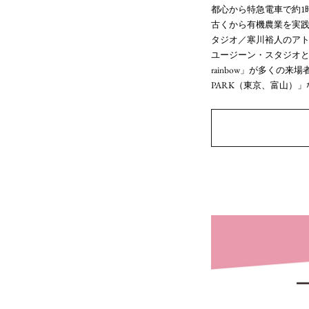
都心から特急電車で約1
古くから有機農業を実
タジオ／寒川裕人のア
ユージーン・スタジオといえ
rainbow」が多くの
PARK（東京、富山）