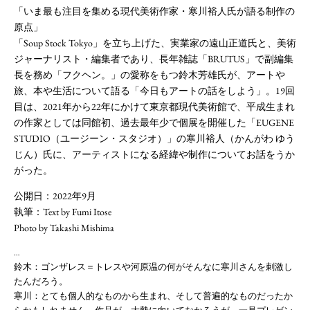
「いま最も注目を集める現代美術作家・寒川裕人氏が語る制作の
原点」
「Soup Stock Tokyo」を立ち上げた、実業家の遠山正道氏と、美術
ジャーナリスト・編集者であり、長年雑誌「BRUTUS」で副編集
長を務め「フクヘン。」の愛称をもつ鈴木芳雄氏が、アートや
旅、本や生活について語る「今日もアートの話をしよう」。19回
目は、2021年から22年にかけて東京都現代美術館で、平成生まれ
の作家としては同館初、過去最年少で個展を開催した「EUGENE
STUDIO（ユージーン・スタジオ）」の寒川裕人（かんがわ ゆう
じん）氏に、アーティストになる経緯や制作についてお話をうか
がった。
公開日：2022年9月
執筆：Text by Fumi Itose
Photo by Takashi Mishima
…
鈴木：ゴンザレス＝トレスや河原温の何がそんなに寒川さんを刺激し
たんだろう。
寒川：とても個人的なものから生まれ、そして普遍的なものだったか