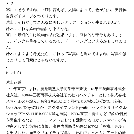
と？
寒川：そうですね。正確に言えば、太陽によって、色が飛ぶ。支持体
自身がイメージをつくります。
遠山：それだけでこんなに美しいグラデーションが生まれるんだ。
鈴木：これは絵画作品になるのかな。
寒川：最終的には絵画作品だと思います。立体的な部分もあります
し、インクを塗布しているので、ドローイングといえるかもしれませ
ん。
鈴木：よくよく考えたら、これって写真にも近いですよね。写真のは
じまりって日焼けじゃないですか。
…
(引用 了)
遠山正道
1962年東京生まれ。慶應義塾大学商学部卒業後、85年三菱商事株式会
社入社。2000年三菱商事株式会社初の社内ベンチャーとして株式会社
スマイルズを設立。08年2月MBOにて同社の100%株式を取得。現在、
Soup Stock Tokyoのほか、ネクタイブランドgiraffe、セレクトリサイクル
ショップPASS THE BATON等を展開。NYや東京・青山などで絵の個展
を開催するなど、アーティストとしても活動するほか、スマイルズも
作家として芸術祭に参加、瀬戸内国際芸術祭2016では「檸檬ホテル」
を出品した。18年クリエイティブ集団「PARTY」とともにアートの新