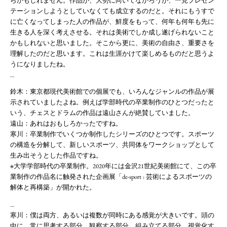
らかもしれません。作品が、大勢に向いてなかろうが、一見プレゼン
テーションしようとしていなくても成立するのだと。それにもうすで
に亡くなってしまった人の作品が、鮮度をもって、何年も何年も先に
生きる人を深く考えさせる。それは美術でしか成し遂げられないこと
かもしれないと思いました。そこから更に、美術の自由さ、重要さを
理解したのだと思います。これは生涯かけて楽しめるものだと思うよ
うになりましたね。
…
鈴木：東京都現代美術館での個展でも、いろんなジャンルの作品が展
示されていましたよね。例えば学部時代の卒業制作のひとつだったと
いう、チェスとドラムの作品は遠山さんが絶賛していました。
遠山：あれはおもしろかったですね。
寒川：卒業制作でいくつか制作したシリーズのひとつです。スポーツ
の構造を分解して、新しいスポーツ、共同体をワークショップとして
生み出そうとした作品ですね。
※大学学部時代の卒業制作。2020年には金沢21世紀美術館にて、この卒
業制作の作品名に触発された企画展「de-sport : 芸術によるスポーツの
解体と再構築」が開かれた。
…
寒川：僕は両方、あるいは複数が同時にある感覚が大きいです。頭の
中に、常に思考する部分、観察する部分、組み立てる部分、視覚化す