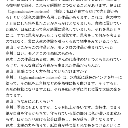
る技術的な部分。これらが瞬間的につながることがあります。例えば
《Light and shadow inside me》（和訳：私は存在するだけで光と影があ
る）という退色の原理を応用した作品があります。これは、家の中で
ふと目にした箱を見たことがきっかけとなりました。窓際に置いてい
た箱が、日光によって色が綺麗に退色していました。それを見たとき
には、すでに思考があったような感覚です。思考をして何かを考える
のではなく、常に人生の体験を引っくるめて物事をみているような。
遠山：そこからこの作品とか、モノクロの作品が生まれていった
寒川：はい。モノクロの印画紙のものも。
鈴木：この作品はある種、寒川さんの代表作のひとつとも言われてい
るけど、そんな身近な存在から生まれた作品だったんだ。
遠山：簡単につくり方を教えていただけますか？
寒川：《Light and shadow inside me》は、水彩紙に緑色のインクを均一に
塗って、その紙を五角柱などの多角柱に折り曲げます。そうすると、
円形の柱状になりますよね。それを動かさずに同じ位置で太陽の光を
当てます。
遠山：ちなみにどれくらい？
寒川：季節にもよりますが、１ヶ月以上が多いです。支持体、つまり
紙が自身を守るかたちで、守られている影の部分は色が濃いまま変わ
らず、日が当たり続ける部分は退色し、色が落ち、薄くなります。
鈴木：太陽の力を借りて、紙自身が持つ影と光で色をつけるというこ