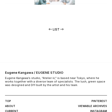
LIST
Eugene Kangawa / EUGENE STUDIO
Eugene Kangawa’s studio, “Atelier iii,” is based near Tokyo, where he
works together with a diverse team of specialists. The lush, green space
was designed and DIY-built by the artist and his team.
TOP
PINTEREST
ABOUT
VIEWABLE ARCHIVES
CURRENT
INSTAGRAM