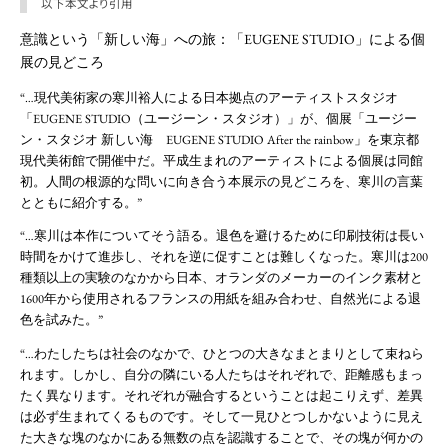
以下本文より引用
意識という「新しい海」への旅：「EUGENE STUDIO」による個
展の見どころ
“…現代美術家の寒川裕人による日本拠点のアーティストスタジオ
「EUGENE STUDIO（ユージーン・スタジオ）」が、個展「ユージー
ン・スタジオ 新しい海 EUGENE STUDIO After the rainbow」を東京都
現代美術館で開催中だ。平成生まれのアーティストによる個展は同館
初。人間の根源的な問いに向き合う本展示の見どころを、寒川の言葉
とともに紹介する。”
“…寒川は本作についてそう語る。退色を避けるために印刷技術は長い
時間をかけて進歩し、それを逆に促すことは難しくなった。寒川は200
種類以上の実験のなかから日本、オランダのメーカーのインク素材と
1600年から使用されるフランスの用紙を組み合わせ、自然光による退
色を試みた。”
“…わたしたちは社会のなかで、ひとつの大きなまとまりとして束ねら
れます。しかし、自分の隣にいる人たちはそれぞれで、距離感もまっ
たく異なります。それぞれが融合するということは起こりえず、差異
は必ず生まれてくるものです。そして一見ひとつしかないように見え
た大きな塊のなかにある無数の点を認識することで、その塊が何かの