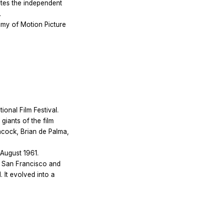
tes the independent
.
demy of Motion Picture
onal Film Festival.
giants of the film
ncock, Brian de Palma,
 August 1961.
ng San Francisco and
 It evolved into a