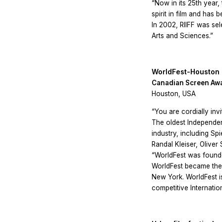
“Now in its 25th yea
spirit in film and ha
In 2002, RIIFF was sel
Arts and Sciences.”
WorldFest-Houston I
Canadian Screen Awa
Houston, USA
“You are cordially inv
The oldest Independent
industry, including S
Randal Kleiser, Oliver
“WorldFest was founde
WorldFest became the t
New York. WorldFest is
competitive Internation