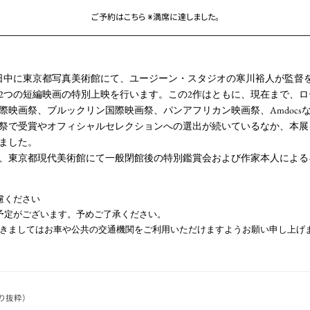
ご予約はこちら ※満席に達しました。
の日中に東京都写真美術館にて、ユージーン・スタジオの寒川裕人が監督をつ
2つの短編映画の特別上映を行います。この2作はともに、現在まで、
際映画祭、ブルックリン国際映画祭、パンアフリカン映画祭、Amdocs
祭で受賞やオフィシャルセレクションへの選出が続いているなか、本展
ました。
り、東京都現代美術館にて一般閉館後の特別鑑賞会および作家本人によ
慮ください
予定がございます。予めご了承ください。
つきましてはお車や公共の交通機関をご利用いただけますようお願い申し上げ
より抜粋）