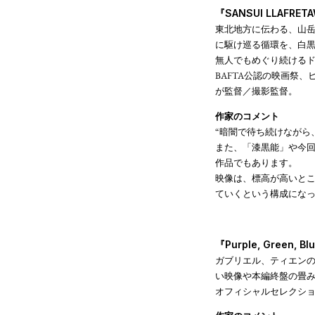
『SANSUI LLAF
東北地方に伝わる、山岳
に駆け巡る循環を、白黒
無人でもめぐり続けるド
BAFTA公認の映画祭
が監督／撮影監督。
作家のコメント
“暗闇で待ち続けながら
また、「漆黒能」や今
作品でもあります。
映像は、標高が高いと
ていくという構成になっ
『Purple, Gree
ガブリエル、ティエン
い映像や本編終盤の畳
オフィシャルセレクシ