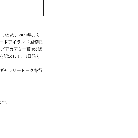
とめ、2021年より
ロードアイランド国際映
などアカデミー賞®公認
を記念して、1日限り
るギャラリートークを行
ます。