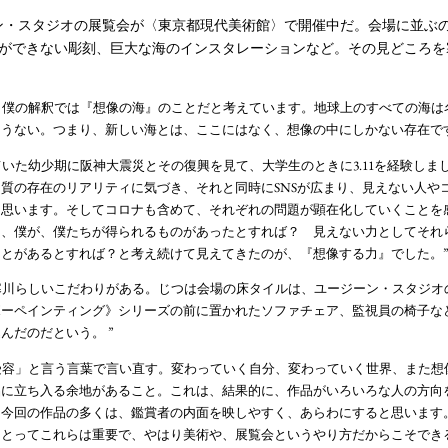
ン・スタジオの展覧会が〈東京都現代美術館〉で開催中だ。会場に並ぶ
ができない彫刻、巨大な海のインスタレーションなど。その見どころを
は、僕の解釈では『想像の海』のことだと考えています。地球上のすべての海
うない。つまり、新しい海とは、ここにはなく、想像の中にしかない存在で
ていた幼少期に阪神大震災とその復興を見て、大学生のときに3.11を経験しまし
質の存在のリアリティに気づき、それと同時にSNSが広まり、見えない人や
と思います。そしてコロナも含めて、それぞれの問題が顕在化していくことを
て、僕が、僕たちが得られるものがあったとすれば？ 見えない力としてそれ
とがあるとすれば？と考え続けて見えてきたのが、『想像する力』でした。
も寒川らしいこだわりがある。じつは会場の床タイルは、ユージーン・スタジ
ボーペインティング》シリーズの前に置かれたソファチェア、監視員の椅子な
んだのだという。 ”
「受容」と言う言葉で言い直す。変わっていく自分、変わっていく世界、また
品に立ち入る余地があること。これは、結果的に、作品がいろいろな人の方向
、今回の作品の多くは、鑑賞者の内面を映しやすく、あらわにすると思います
にとってこれらは重要で、やはり美術や、展覧会というやり方だからこそでき