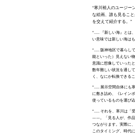
“寒川裕人のユージー
な絵画、誰も見ること
を交えて紹介する。”
“…… 『新しい海』と
い意味では新しい海はも
“…… 阪神地区で暮らし
能といった）見えない物
意識に想像していった
数年難しい状況を通し
く、なにか転換できるこ
“…… 展示空間自体に
に敷き詰め、《レイン
使っているものを運び込
“…… それを、寒川は
——。「見る人が、作
つながります。実際に
このタイミング、時代