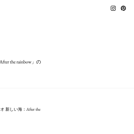
he rainbow」の
しい海：After the