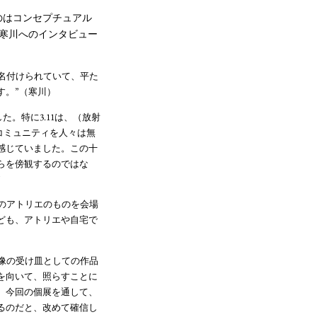
のはコンセプチュアル
寒川へのインタビュー
は名付けられていて、平た
す。”（寒川）
た。特に3.11は、（放射
コミュニティを人々は無
感じていました。この十
らを傍観するのではな
”
オのアトリエのものを会場
ども、アトリエや自宅で
想像の受け皿としての作品
を向いて、照らすことに
。今回の個展を通して、
るのだと、改めて確信し