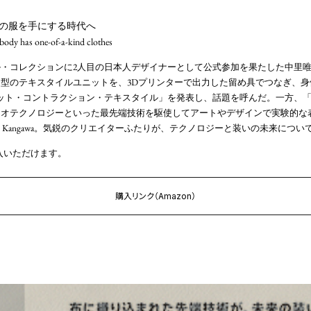
の服を手にする時代へ
ody has one-of-a-kind clothes
・コレクションに2人目の日本人デザイナーとして公式参加を果たした中里唯馬。
型のテキスタイルユニットを、3Dプリンターで出力した留め具でつなぎ、身
ニット・コントラクション・テキスタイル」を発表し、話題を呼んだ。一方、
イオテクノロジーといった最先端技術を駆使してアートやデザインで実験的な
ne Kangawa。気鋭のクリエイターふたりが、テクノロジーと装いの未来につ
購入いただけます。
購入リンク（Amazon）