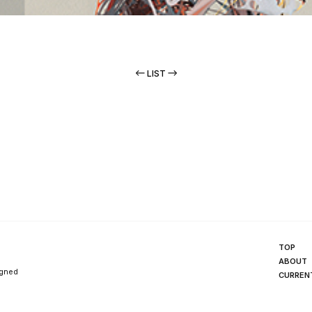
LIST
TOP
ABOUT
igned
CURREN