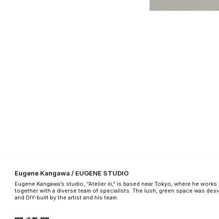
Eugene Kangawa / EUGENE STUDIO
Eugene Kangawa’s studio, “Atelier iii,” is based near Tokyo, where he works
together with a diverse team of specialists. The lush, green space was des
and DIY-built by the artist and his team.