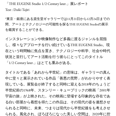
「THE EUGENE Studio 1/2 Century later.」展レポート
Text : Daiki Tajiri
“東京・銀座にある資生堂ギャラリーでは11月21日から12月24日までの
間、アートとテクノロジーの可能性を探るTHE EUGENE Studioの展示
を鑑賞することができる。
インスタレーションや映像制作など多義に渡るジャンルを屈指
し、様々なアプローチを行い続けているTHE EUGENE Studio。現
在という時間軸に焦点を置き、テクノロジーや科学、社会や時代
状況と並行してアート活動を行う彼らにとってこのタイトル
「1/2 Century later.」はとても重みがある。
タイトルである「あれから半世紀」の意味は、ギャラリーの真ん
中に堂々と展示されている作品「善悪の荒野」がわかりやすく表
現している。展覧会が終了すると同時に迎える2018年のちょうど
半世紀前の1968年、スタンリー・キューブリックの映画「2001年
宇宙の旅」が上映された。その映画に登場する印象的な存在であ
る白い部屋から着想を得たこの作品は、その現代の姿を連想させ
られると同時に、未来、つまりは現代から半世紀後をも考えさせ
られる。風化され、ぼろぼろになった美しい空間は、2020年に控