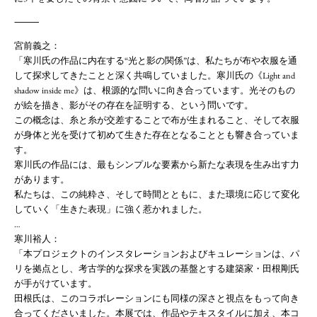
⸻
宮前義之：
「寒川氏の作品に内在する“光と影の関係”は、私たちが布や衣服を通
して探求してきたことと深く共鳴していました。寒川氏の《Light and
shadow inside me》は、根源的な問いに向き合っています。光そのもの
が絵を描き、影がその存在を証明する、という問いです。
この概念は、糸と糸が交差することで布が生まれること、そして衣服
が身体と光を受けて初めて生きた存在となることとも響き合っていま
す。
寒川氏の作品には、最もシンプルな要素から新たな表現を生み出す力
があります。
私たちは、この純粋さ、そして時間とともに、また環境に応じて変化
していく「生きた表現」に強く惹かれました。
…
寒川裕人：
「本プロジェクトのインスタレーションおよびキュレーションは、パ
リを拠点とし、考古学的な探求を実践の基盤とする建築家・田根剛氏
が手がけています。
田根氏は、このコラボレーションにも同様の深さと視点をもって向き
合ってくださいました。本展では、作品やテキスタイルに加え、本コ