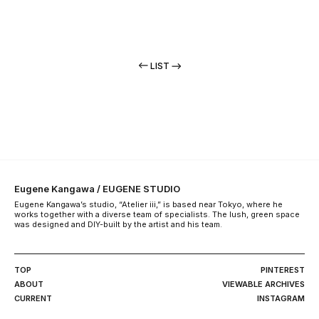
LIST
Eugene Kangawa / EUGENE STUDIO
Eugene Kangawa’s studio, “Atelier iii,” is based near Tokyo, where he
works together with a diverse team of specialists. The lush, green space
was designed and DIY-built by the artist and his team.
TOP
PINTEREST
ABOUT
VIEWABLE ARCHIVES
CURRENT
INSTAGRAM