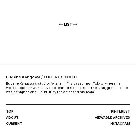
LIST
Eugene Kangawa / EUGENE STUDIO
Eugene Kangawa’s studio, “Atelier iii,” is based near Tokyo, where he
works together with a diverse team of specialists. The lush, green space
was designed and DIY-built by the artist and his team.
TOP
PINTEREST
ABOUT
VIEWABLE ARCHIVES
CURRENT
INSTAGRAM