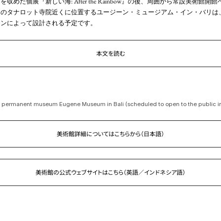
めた個展『新しい海: After the Rainbow』の後、周囲から常設美術館
島のタナロット寺院近くに位置するユージーン・ミュージアム・イン・バリは
ィンによって設計される予定です。
本文を読む
 permanent museum Eugene Museum in Bali (scheduled to open to the public i
美術館詳細についてはこちらから（日本語）
美術館の公式ウェブサイトはこちら
（英語／インドネシア語）