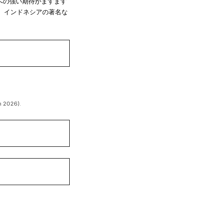
開館への強い期待がますます
、インドネシアの著名な
n 2026).