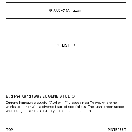
購入リンク（Amazon）
LIST
Eugene Kangawa / EUGENE STUDIO
Eugene Kangawa’s studio, “Atelier iii,” is based near Tokyo, where he
works together with a diverse team of specialists. The lush, green space
was designed and DIY-built by the artist and his team.
TOP
PINTEREST