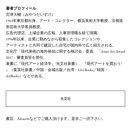
著者プロフィール
宮津大輔（みやつだいすけ）
1963年東京都出身。アート・コレクター、横浜美術大学教授、京都造
形芸術大学客員教授。
広告代理店、上場企業の広報、人事管理職を経て現職。
1994年以来、企業に勤めながら収集したコレクションや、
アーティストと共同で建設した自宅が国内外で広く紹介される。
文化庁「現代美術の海外発信に関する検討会」委員、「Asian Art Award
2017」審査員等を歴任。
著書に『現代アート経済学』’光文社新書）、『現代アートを買おう!
』（集英社新書／中国・金城出版／台湾・Uni Books／韓国・
ArtBooks）などがある。
光文社
書店、Amazonなどでご購入頂けます。是非ご一読下さい。