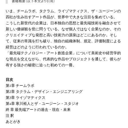
書籍概要（以下本文より引用）
いま、チームラボ、タクラム、ライゾマティクス、ザ・ユージーンの
四社が生み出すアート作品が、世界中で大きな注目を集めている。
こうした新世代の企業は、日本独自の思想と最先端技術を融合させて
新しい価値観を世に問うている。なぜ個人ではなく企業なのか。その
クリエイティブな発想と高い技術力の源泉はどこにあるのか。そし
て、従来の常識を打ち破り、独自の組織体制、規定、評価制度による
経営はどのように行われているのか。
「最先端テクノロジー・アート創造企業」について美術史や経営学的
な視点を交えながら、代表的な作品やプロジェクトを通して、彼らが
有する強さの秘密に迫った初めての一冊。
目次
第1章 チームラボ
第2章 タクラム・デザイン・エンジニアリング
第3章 ライゾマティクス
第4章 寒川裕人とザ・ユージーン・スタジオ
終 章 最先端アートの過去・現在・未来
注 釈
あとがき