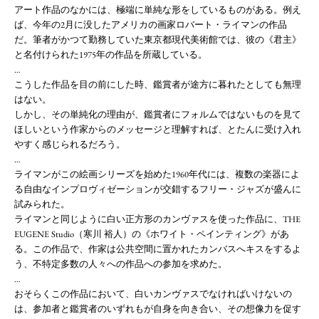
アート作品のなかには、極端に単純な形をしているものがある。例え
ば、今年の2月に没したアメリカの画家ロバート・ライマンの作品
だ。筆者がかつて勤務していた東京都現代美術館では、彼の《君主》
と名付けられた1975年の作品を所蔵している。
…
こうした作品を目の前にした時、鑑賞者が途方に暮れたとしても無理
はない。
しかし、その単純化の理由が、鑑賞者にフォルムではないものを見て
ほしいという作家からのメッセージと理解すれば、とたんに受け入れ
やすく感じられるだろう。
…
ライマンがこの絵画シリーズを始めた1960年代には、複数の楽器によ
る自由なインプロヴィゼーションが交錯するフリー・ジャズが盛んに
試みられた。
ライマンと同じように白い正方形のカンヴァスを使った作品に、THE
EUGENE Studio（寒川 裕人）の《ホワイト・ペインティング》があ
る。この作品で、作家は公共空間に置かれたカンバスへキスをするよ
う、不特定多数の人々への作品への参加を求めた。
…
おそらくこの作品において、白いカンヴァスでなければいけないの
は、参加者と鑑賞者のいずれもが自身を向き合い、その想像力を促す