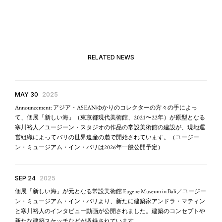
RELATED NEWS
MAY 30
2025
Announcement: アジア・ASEANゆかりのコレクターの方々の手によっ
て、個展「新しい海」（東京都現代美術館、2021〜22年）が原型となる
寒川裕人／ユージーン・スタジオの作品の常設美術館の建設が、現地運
営組織によってバリの世界遺産の麓で開始されています。（ユージー
ン・ミュージアム・イン・バリは2026年一般公開予定）
SEP 24
2025
個展「新しい海」が元となる常設美術館 Eugene Museum in Bali／ユージー
ン・ミュージアム・イン・バリより、新たに建築家アンドラ・マティン
と寒川裕人のインタビュー動画が公開されました。建築のコンセプトや
新たな建築スケッチなどが収録されています。