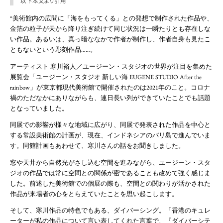
以下本文より引用
“美術館内の広間に「海をもってくる」との発想で制作された作品や、
金箔の粒子が天から降り注ぎ続けて同じ状況は一瞬たりとも存在しな
い作品。あるいは、真っ暗ななかで作者が制作し、作者自身も見たこ
ともないという彫刻作品……。
アーティスト 寒川裕人／ユージーン・スタジオの世界が注目を集めた
展覧会「ユージーン・スタジオ 新しい海 EUGENE STUDIO After the
rainbow」が東京都現代美術館で開催されたのは2021年のこと。コロナ
禍のただなかにありながらも、連日長い列ができていたことでも話題
となっていました。
同展での影響が様々な地域に広がり、同展で発表された作品を中心と
する常設美術館の計画が、現在、インドネシアのバリ島で進んでいま
す。同館計画もあわせて、寒川さんの話をお聞きしました。
窓や天井から自然光がさし込む空間を進みながら、ユージーン・スタ
ジオの作品では常に空間との関係が密であることも改めて強く感じま
した。前述した美術館での個展の際も、空間との関わりが活かされた
作品が来場者の心をとらえていたことを思い起こします。
そして、寒川作品の特色でもある、ダイバーシング。「香港のキュレ
ーターが私の作品について言い表してくれた言葉で、『ダイバーシテ