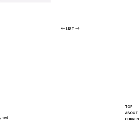
LIST
TOP
ABOUT
igned
CURREN