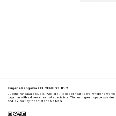
Eugene Kangawa / EUGENE STUDIO
Eugene Kangawa’s studio, “Atelier iii,” is based near Tokyo, where he works
together with a diverse team of specialists. The lush, green space was des
and DIY-built by the artist and his team.