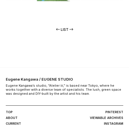
LIST
Eugene Kangawa / EUGENE STUDIO
Eugene Kangawa’s studio, “Atelier iii,” is based near Tokyo, where he
works together with a diverse team of specialists. The lush, green space
was designed and DIY-built by the artist and his team.
TOP
PINTEREST
ABOUT
VIEWABLE ARCHIVES
CURRENT
INSTAGRAM