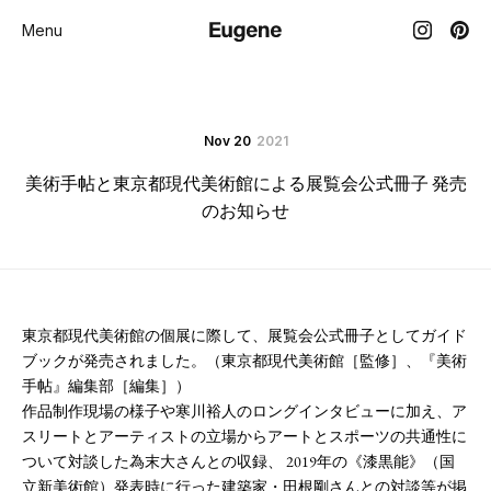
Menu
Nov 20
2021
美術手帖と東京都現代美術館による展覧会公式冊子 発売
のお知らせ
東京都現代美術館の個展に際して、展覧会公式冊子としてガイド
ブックが発売されました。（東京都現代美術館［監修］、『美術
手帖』編集部［編集］）
作品制作現場の様子や寒川裕人のロングインタビューに加え、ア
スリートとアーティストの立場からアートとスポーツの共通性に
ついて対談した為末大さんとの収録、 2019年の《漆黒能》（国
立新美術館）発表時に行った建築家・田根剛さんとの対談等が掲