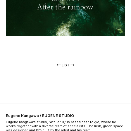
LIST
Eugene Kangawa / EUGENE STUDIO
Eugene Kangawa’s studio, “Atelier iii,” is based near Tokyo, where he
works together with a diverse team of specialists. The lush, green space
was designed and DIY-built by the artist and his team.