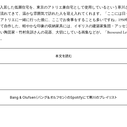
態で入居した低層住宅を、東京のアトリエ兼自宅として使用しているという寒川
が流れてきて、温かな雰囲気で訪れた人を迎え入れてくれます。「ここには日
アトリエに一緒に行った後に、ここでお食事をすることも多いですね」1950
って自作した、軽やかな印象の収納家具には、イギリスの建築家集団・アッセ
陶芸家・竹村良訓さんの花器、大切にしている画集などが。「Beosound Le
す。
本文を読む
Bang & Olufsen（バング＆オルフセン）のSpotifyにて寒川のプレイリスト