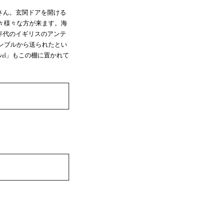
さん。玄関ドアを開ける
々様々な方が来ます。海
年代のイギリスのアンテ
ンブルから送られたとい
vel」もこの棚に置かれて