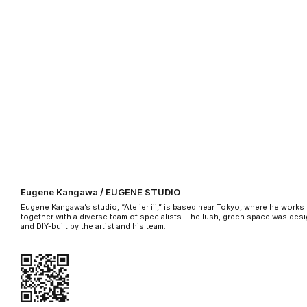
Eugene Kangawa / EUGENE STUDIO
Eugene Kangawa’s studio, “Atelier iii,” is based near Tokyo, where he works
together with a diverse team of specialists. The lush, green space was des
and DIY-built by the artist and his team.