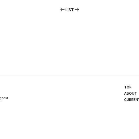
LIST
TOP
ABOUT
igned
CURREN