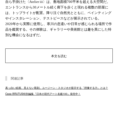
自ら手掛けた〈Atelier iii〉は、敷地面積700平米を超える大空間だ。
エントランスから30メートル続く廊下を歩くと現れる複数の部屋に
は、トップライトが配置。降り注ぐ自然光とともに、ペインティング
やインスタレーション、テストピースなどが展示されている。
2020年から実際に使用し、寒川の息遣いや日常が感じられる場所で作
品を鑑賞する。その体験は、ギャラリーや美術館とは趣を異にした特
別な機会になるはずだ。
本文を読む
関連記事
真っ白い絵画、見えない彫刻。ユージーン・スタジオが提示する「想像する力」とは？
Casa BRUTUS特別編集『日本の現代アート名鑑100』発売中！