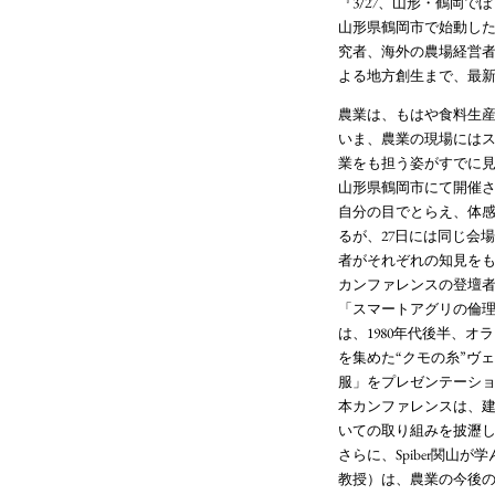
『3/27、山形・鶴岡
山形県鶴岡市で始動した「Ag
究者、海外の農場経営
よる地方創生まで、最
農業は、もはや食料生
いま、農業の現場には
業をも担う姿がすでに
山形県鶴岡市にて開催されてい
自分の目でとらえ、体
るが、27日には同じ会
者がそれぞれの知見を
カンファレンスの登壇
「スマートアグリの倫
は、1980年代後半、オ
を集めた“クモの糸”ヴ
服」をプレゼンテーシ
本カンファレンスは、建
いての取り組みを披瀝し
さらに、Spiber関
教授）は、農業の今後