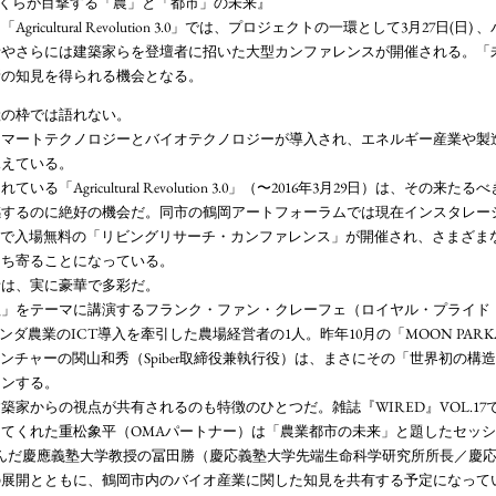
でぼくらが目撃する「農」と「都市」の未来』
ricultural Revolution 3.0」では、プロジェクトの一環として3月27日(
者やさらには建築家らを登壇者に招いた大型カンファレンスが開催される。「
新の知見を得られる機会となる。
産の枠では語れない。
スマートテクノロジーとバイオテクノロジーが導入され、エネルギー産業や製
見えている。
る「Agricultural Revolution 3.0」（〜2016年3月29日）は、その
感するのに絶好の機会だ。同市の鶴岡アートフォーラムでは現在インスタレー
場で入場無料の「リビングリサーチ・カンファレンス」が開催され、さまざま
もち寄ることになっている。
者は、実に豪華で多彩だ。
理」をテーマに講演するフランク・ファン・クレーフェ（ロイヤル・プライド
ランダ農業のICT導入を牽引した農場経営者の1人。昨年10月の「MOON PA
ェンチャーの関山和秀（Spiber取締役兼執行役）は、まさにその「世界初の構
ョンする。
築家からの視点が共有されるのも特徴のひとつだ。雑誌『WIRED』VOL.1
てくれた重松象平（OMAパートナー）は「農業都市の未来」と題したセッ
山が学んだ慶應義塾大学教授の冨田勝（慶応義塾大学先端生命科学研究所所長／慶
の展開とともに、鶴岡市内のバイオ産業に関した知見を共有する予定になって