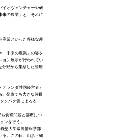
日) 、バイオヴェンチャーや研
未来の農業」と、それに
造産業といった多様な産
来たるべき「未来の農業」の姿を
ション展示が行われてい
な分野から集結した登壇
・オランダ共同経営者）
RKA」発表でも大きな注目
造タンパク質による衣
7でも食糧問題と都市につ
ションを行う。
応義塾大学環境情報学部
いる。この日、山形・鶴