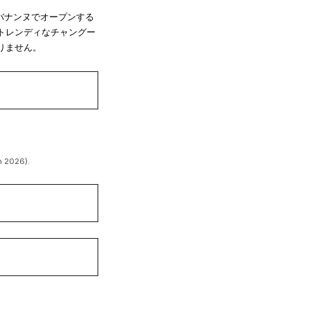
バナンヌでオープンする
トレンディなチャングー
りません。
n 2026).