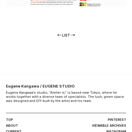
LIST
Eugene Kangawa / EUGENE STUDIO
Eugene Kangawa’s studio, “Atelier iii,” is based near Tokyo, where he
works together with a diverse team of specialists. The lush, green space
was designed and DIY-built by the artist and his team.
TOP
PINTEREST
ABOUT
VIEWABLE ARCHIVES
CURRENT
INSTAGRAM